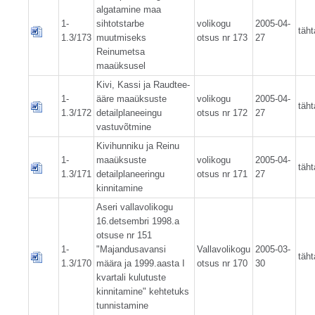
algatamine maa
1-
sihtotstarbe
volikogu
2005-04-
täht
1.3/173
muutmiseks
otsus nr 173
27
Reinumetsa
maaüksusel
Kivi, Kassi ja Raudtee-
1-
ääre maaüksuste
volikogu
2005-04-
täht
1.3/172
detailplaneeingu
otsus nr 172
27
vastuvõtmine
Kivihunniku ja Reinu
1-
maaüksuste
volikogu
2005-04-
täht
1.3/171
detailplaneeringu
otsus nr 171
27
kinnitamine
Aseri vallavolikogu
16.detsembri 1998.a
otsuse nr 151
1-
"Majandusavansi
Vallavolikogu
2005-03-
täht
1.3/170
määra ja 1999.aasta I
otsus nr 170
30
kvartali kulutuste
kinnitamine" kehtetuks
tunnistamine