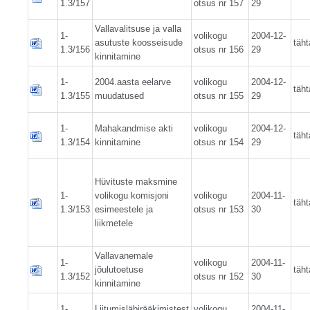
1.3/157
otsus nr 157
29
Vallavalitsuse ja valla
1-
volikogu
2004-12-
asutuste koosseisude
täht
1.3/156
otsus nr 156
29
kinnitamine
1-
2004.aasta eelarve
volikogu
2004-12-
täht
1.3/155
muudatused
otsus nr 155
29
1-
Mahakandmise akti
volikogu
2004-12-
täht
1.3/154
kinnitamine
otsus nr 154
29
Hüvituste maksmine
1-
volikogu komisjoni
volikogu
2004-11-
täht
1.3/153
esimeestele ja
otsus nr 153
30
liikmetele
Vallavanemale
1-
volikogu
2004-11-
jõulutoetuse
täht
1.3/152
otsus nr 152
30
kinnitamine
1-
Liitumisläbirääkimistest
volikogu
2004-11-