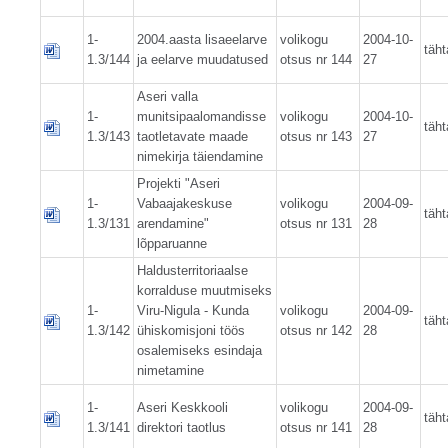
1-
2004.aasta lisaeelarve
volikogu
2004-10-
täht
1.3/144
ja eelarve muudatused
otsus nr 144
27
Aseri valla
1-
munitsipaalomandisse
volikogu
2004-10-
täht
1.3/143
taotletavate maade
otsus nr 143
27
nimekirja täiendamine
Projekti "Aseri
1-
Vabaajakeskuse
volikogu
2004-09-
täht
1.3/131
arendamine"
otsus nr 131
28
lõpparuanne
Haldusterritoriaalse
korralduse muutmiseks
1-
Viru-Nigula - Kunda
volikogu
2004-09-
täht
1.3/142
ühiskomisjoni töös
otsus nr 142
28
osalemiseks esindaja
nimetamine
1-
Aseri Keskkooli
volikogu
2004-09-
täht
1.3/141
direktori taotlus
otsus nr 141
28