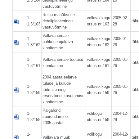
1.3/164
detailplaneeringu
otsus nr 164
28
vastuvõtmine
Reinu maaüksuse
1-
vallavolikogu
2005-02-
detailplaneeringu
täht
1.3/163
otsus nr 163
28
vastuvõtmine
Vallavanemale
1-
vallavolikogu
2005-01-
puhkuse ajakava
täht
1.3/162
otsus nr 162
26
kinnitamine
1-
Vallavanemale töötasu
vallavolikogu
2005-01-
täht
1.3/161
kinnitamine
otsus nr 161
26
2004.aasta eelarve
tulude ja kulude
1-
vallavolikogu
2005-01-
täitmise ning
täht
1.3/159
otsus nr 159
26
reservfondi kasutamise
kinnitamine
Palgafondi
1-
volikogu
2004-12-
suurendamine
täht
1.3/158
otsus nr 158
29
2005.aastal
1-
volikogu
2004-12-
Vallavara müük
täht