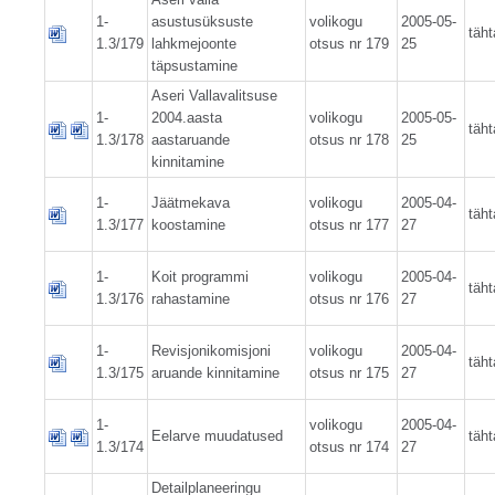
1-
asustusüksuste
volikogu
2005-05-
täht
1.3/179
lahkmejoonte
otsus nr 179
25
täpsustamine
Aseri Vallavalitsuse
1-
2004.aasta
volikogu
2005-05-
täht
1.3/178
aastaruande
otsus nr 178
25
kinnitamine
1-
Jäätmekava
volikogu
2005-04-
täht
1.3/177
koostamine
otsus nr 177
27
1-
Koit programmi
volikogu
2005-04-
täht
1.3/176
rahastamine
otsus nr 176
27
1-
Revisjonikomisjoni
volikogu
2005-04-
täht
1.3/175
aruande kinnitamine
otsus nr 175
27
1-
volikogu
2005-04-
Eelarve muudatused
täht
1.3/174
otsus nr 174
27
Detailplaneeringu