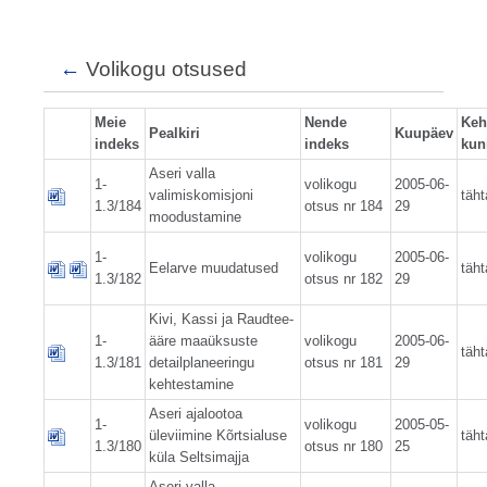
←
Volikogu otsused
Meie
Nende
Keh
Pealkiri
Kuupäev
indeks
indeks
kun
Aseri valla
1-
volikogu
2005-06-
valimiskomisjoni
täht
1.3/184
otsus nr 184
29
moodustamine
1-
volikogu
2005-06-
Eelarve muudatused
täht
1.3/182
otsus nr 182
29
Kivi, Kassi ja Raudtee-
1-
ääre maaüksuste
volikogu
2005-06-
täht
1.3/181
detailplaneeringu
otsus nr 181
29
kehtestamine
Aseri ajalootoa
1-
volikogu
2005-05-
üleviimine Kõrtsialuse
täht
1.3/180
otsus nr 180
25
küla Seltsimajja
Aseri valla