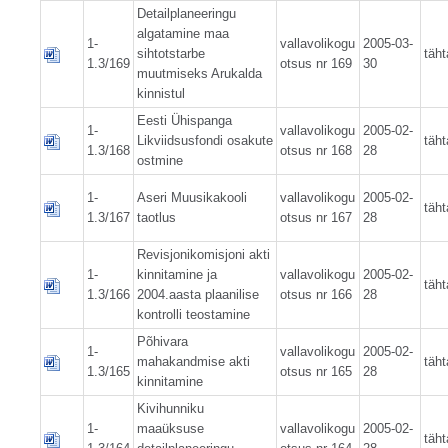
Detailplaneeringu
algatamine maa
1-
vallavolikogu
2005-03-
sihtotstarbe
täht
1.3/169
otsus nr 169
30
muutmiseks Arukalda
kinnistul
Eesti Ühispanga
1-
vallavolikogu
2005-02-
Likviidsusfondi osakute
täht
1.3/168
otsus nr 168
28
ostmine
1-
Aseri Muusikakooli
vallavolikogu
2005-02-
täht
1.3/167
taotlus
otsus nr 167
28
Revisjonikomisjoni akti
1-
kinnitamine ja
vallavolikogu
2005-02-
täht
1.3/166
2004.aasta plaanilise
otsus nr 166
28
kontrolli teostamine
Põhivara
1-
vallavolikogu
2005-02-
mahakandmise akti
täht
1.3/165
otsus nr 165
28
kinnitamine
Kivihunniku
1-
maaüksuse
vallavolikogu
2005-02-
täht