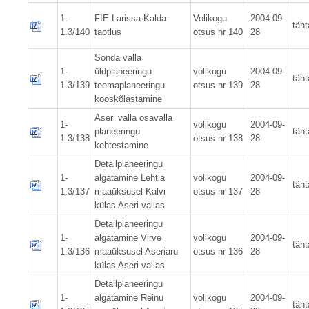
1-
FIE Larissa Kalda
Volikogu
2004-09-
täht
1.3/140
taotlus
otsus nr 140
28
Sonda valla
1-
üldplaneeringu
volikogu
2004-09-
täht
1.3/139
teemaplaneeringu
otsus nr 139
28
kooskõlastamine
Aseri valla osavalla
1-
volikogu
2004-09-
planeeringu
täht
1.3/138
otsus nr 138
28
kehtestamine
Detailplaneeringu
1-
algatamine Lehtla
volikogu
2004-09-
täht
1.3/137
maaüksusel Kalvi
otsus nr 137
28
külas Aseri vallas
Detailplaneeringu
1-
algatamine Virve
volikogu
2004-09-
täht
1.3/136
maaüksusel Aseriaru
otsus nr 136
28
külas Aseri vallas
Detailplaneeringu
1-
algatamine Reinu
volikogu
2004-09-
täht