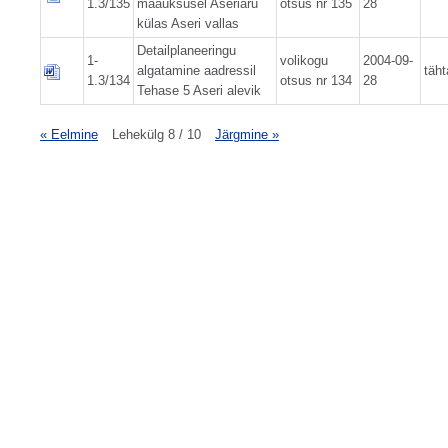
1.3/135
maaüksusel Aseriaru
otsus nr 135
28
külas Aseri vallas
Detailplaneeringu
1-
volikogu
2004-09-
algatamine aadressil
täht
1.3/134
otsus nr 134
28
Tehase 5 Aseri alevik
« Eelmine
Lehekülg 8 / 10
Järgmine »