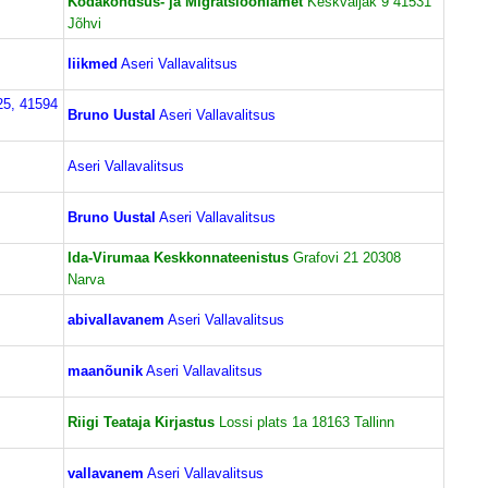
Kodakondsus- ja Migratsiooniamet
Keskväljak 9 41531
Jõhvi
liikmed
Aseri Vallavalitsus
25, 41594
Bruno Uustal
Aseri Vallavalitsus
Aseri Vallavalitsus
Bruno Uustal
Aseri Vallavalitsus
Ida-Virumaa Keskkonnateenistus
Grafovi 21 20308
Narva
abivallavanem
Aseri Vallavalitsus
maanõunik
Aseri Vallavalitsus
Riigi Teataja Kirjastus
Lossi plats 1a 18163 Tallinn
vallavanem
Aseri Vallavalitsus