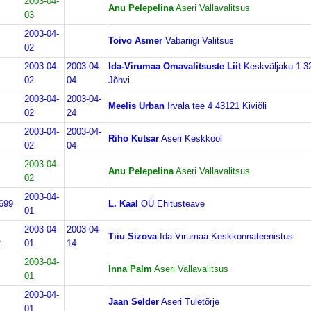
2003-04-
Anu Pelepelina
Aseri Vallavalitsus
03
2003-04-
Toivo Asmer
Vabariigi Valitsus
02
2003-04-
2003-04-
Ida-Virumaa Omavalitsuste Liit
Keskväljaku 1-3
02
04
Jõhvi
2003-04-
2003-04-
Meelis Urban
Irvala tee 4 43121 Kiviõli
02
24
2003-04-
2003-04-
Riho Kutsar
Aseri Keskkool
02
04
2003-04-
Anu Pelepelina
Aseri Vallavalitsus
02
2003-04-
699
L. Kaal
OÜ Ehitusteave
01
2003-04-
2003-04-
Tiiu Sizova
Ida-Virumaa Keskkonnateenistus
2
01
14
2003-04-
Inna Palm
Aseri Vallavalitsus
01
2003-04-
Jaan Selder
Aseri Tuletõrje
01