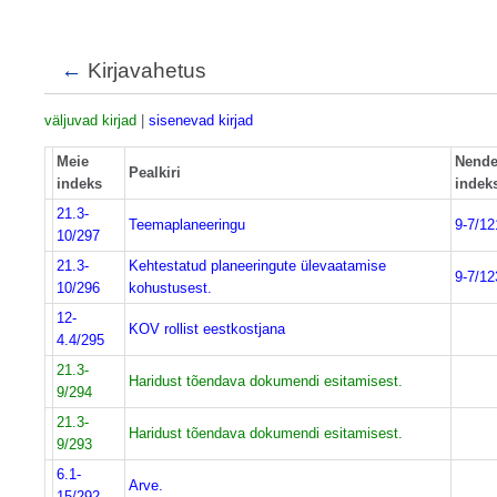
←
Kirjavahetus
väljuvad kirjad
|
sisenevad kirjad
Meie
Nend
Pealkiri
indeks
indek
21.3-
Teemaplaneeringu
9-7/12
10/297
21.3-
Kehtestatud planeeringute ülevaatamise
9-7/12
10/296
kohustusest.
12-
KOV rollist eestkostjana
4.4/295
21.3-
Haridust tõendava dokumendi esitamisest.
9/294
21.3-
Haridust tõendava dokumendi esitamisest.
9/293
6.1-
Arve.
15/292