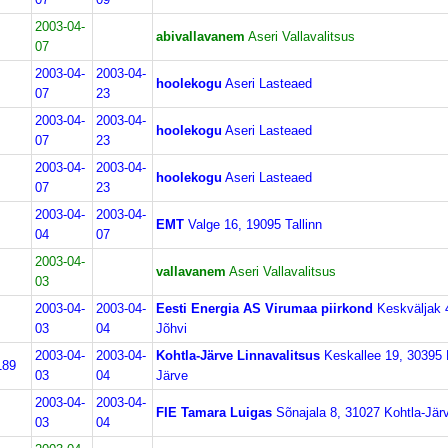
2003-04-
abivallavanem
Aseri Vallavalitsus
07
2003-04-
2003-04-
hoolekogu
Aseri Lasteaed
07
23
2003-04-
2003-04-
hoolekogu
Aseri Lasteaed
07
23
2003-04-
2003-04-
hoolekogu
Aseri Lasteaed
07
23
2003-04-
2003-04-
EMT
Valge 16, 19095 Tallinn
04
07
2003-04-
vallavanem
Aseri Vallavalitsus
03
2003-04-
2003-04-
Eesti Energia AS Virumaa piirkond
Keskväljak 
03
04
Jõhvi
2003-04-
2003-04-
Kohtla-Järve Linnavalitsus
Keskallee 19, 30395 
189
03
04
Järve
2003-04-
2003-04-
FIE Tamara Luigas
Sõnajala 8, 31027 Kohtla-Jär
03
04