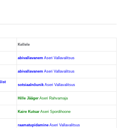
Kellele
abivallavanem
Aseri Vallavalitsus
abivallavanem
Aseri Vallavalitsus
list
sotsiaalnõunik
Aseri Vallavalitsus
Hille Jääger
Aseri Rahvamaja
Kaire Kutsar
Aseri Spordihoone
raamatupidamine
Aseri Vallavalitsus