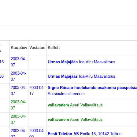
e
Kuupäev
Vastatud
Kellelt
s
2003-04-
16
Urmas Majajääs
Ida-Viru Maavalitsus
07
2003-04-
36
Urmas Majajääs
Ida-Viru Maavalitsus
07
2003-04-
2003-04-
Signe Riisalo-hoolekande osakonna peaspetsia
07
17
Sotsiaalministeerium
2003-04-
vallavanem
Aseri Vallavalitsus
07
2003-04-
vallavanem
Aseri Vallavalitsus
07
2003-04-
2003-04-
Eesti Telefon AS
Endla 16, 10142 Tallinn
07
09