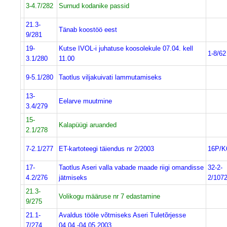
3-4.7/282
Surnud kodanike passid
21.3-
Tänab koostöö eest
9/281
19-
Kutse IVOL-i juhatuse koosolekule 07.04. kell
1-8/62
3.1/280
11.00
9-5.1/280
Taotlus viljakuivati lammutamiseks
13-
Eelarve muutmine
3.4/279
15-
Kalapüügi aruanded
2.1/278
7-2.1/277
ET-kartoteegi täiendus nr 2/2003
16P/K
17-
Taotlus Aseri valla vabade maade riigi omandisse
32-2-
4.2/276
jätmiseks
2/107
21.3-
Volikogu määruse nr 7 edastamine
9/275
21.1-
Avaldus tööle võtmiseks Aseri Tuletõrjesse
7/274
04.04.-04.05.2003