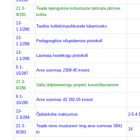
21.3-
Teade lepinguliste kohustuste täitmata jätmise
9/291
kohta
13-
Taotlus kollektiivpuhkusele lubamiseks.
1.1/290
13-
Pedagoogilise nõupidamise protokoll
1.1/289
13-
Lasteaia hoolekogu protokoll
1.1/288
6.1-
Arve summas 2308.45 krooni
15/287
21.3-
Valla üldplaneeringu projekti kooskõlastamine
9/286
6.1-
Arve summas 42 282,55 krooni
15/285
13-
Õpilaskoha maksumus
2-5.4-
2.3/284
21.3-
Teade nime muutusest ning arve summas 5841
14
9/283
kr.