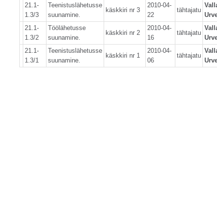
21.1-
Teenistuslähetusse
2010-04-
Val
käskkiri nr 3
tähtajatu
1.3/3
suunamine.
22
Urve
21.1-
Töölähetusse
2010-04-
Val
käskkiri nr 2
tähtajatu
1.3/2
suunamine.
16
Urve
21.1-
Teenistuslähetusse
2010-04-
Val
käskkiri nr 1
tähtajatu
1.3/1
suunamine.
06
Urve