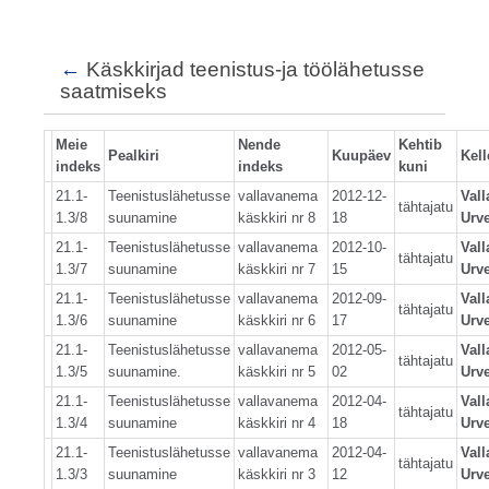
←
Käskkirjad teenistus-ja töölähetusse
saatmiseks
Meie
Nende
Kehtib
Pealkiri
Kuupäev
Kell
indeks
indeks
kuni
21.1-
Teenistuslähetusse
vallavanema
2012-12-
Val
tähtajatu
1.3/8
suunamine
käskkiri nr 8
18
Urve
21.1-
Teenistuslähetusse
vallavanema
2012-10-
Val
tähtajatu
1.3/7
suunamine
käskkiri nr 7
15
Urve
21.1-
Teenistuslähetusse
vallavanema
2012-09-
Val
tähtajatu
1.3/6
suunamine
käskkiri nr 6
17
Urve
21.1-
Teenistuslähetusse
vallavanema
2012-05-
Val
tähtajatu
1.3/5
suunamine.
käskkiri nr 5
02
Urve
21.1-
Teenistuslähetusse
vallavanema
2012-04-
Val
tähtajatu
1.3/4
suunamine
käskkiri nr 4
18
Urve
21.1-
Teenistuslähetusse
vallavanema
2012-04-
Val
tähtajatu
1.3/3
suunamine
käskkiri nr 3
12
Urve