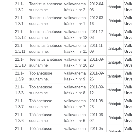
21.1-
Teenistuslähetusse
vallavanema
2012-04-
Val
tähtajatu
1.3/2
suunamine
käskkiri nr 2
03
Urve
21.1-
Teenistuslähetusse
vallavanema
2012-03-
Val
tähtajatu
1.3/1
suunamine
käskkiri nr 1
16
Urve
21.1-
Teenistuslähetusse
vallavanema
2011-12-
Val
tähtajatu
1.3/12
suunamine
käskkiri nr 12
08
Urve
21.1-
Teenistuslähetusse
vallavanema
2011-11-
Val
tähtajatu
1.3/11
suunamine.
käskkiri nr 11
09
Urve
21.1-
Teenistuslähetusse
vallavanema
2011-09-
Val
tähtajatu
1.3/10
suunamine
käskkiri nr 10
28
Urve
21.1-
Töölähetusse
vallavanema
2011-09-
Val
tähtajatu
1.3/9
suunamine.
käskkiri nr 9
26
Urve
21.1-
Töölähetusse
vallavanema
2011-09-
Val
tähtajatu
1.3/8
suunamine
käskkiri nr 8
12
Urve
21.1-
Töölähetusse
vallavanema
2011-08-
Val
tähtajatu
1.3/7
suunamine
käskkiri nr 7
23
Urve
21.1-
Töölähetusse
vallavanema
2011-06-
Val
tähtajatu
1.3/6
suunamine
käskkiri nr 6
02
Urve
21.1-
Töölähetusse
vallavanema
2011-05-
Val
tähtajatu