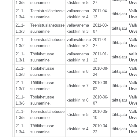
1.3/5
suunamine
käskkiri nr 5
27
Urve
21.1-
Teenistuslähetusse
vallavanema
2011-04-
Val
tähtajatu
1.3/4
suunamine
käskkiri nr 4
13
Urve
21.1-
Teenistuslähetusse
vallavanema
2011-03-
Val
tähtajatu
1.3/3
suunamine
käskkiri nr 3
07
Urve
21.1-
Teenistuslähetusse
vallavalitsuse
2011-01-
Val
tähtajatu
1.3/2
suunamine.
käskkiri nr 2
27
Urve
21.1-
Töölähetusse
vallavanema
2011-01-
val
tähtajatu
1.3/1
suunamine
käskkiri nr 1
12
Urve
21.1-
Töölähetusse
2010-08-
Val
käskkiri nr 8
tähtajatu
1.3/8
suunamine.
24
Urve
21.1-
Töölähetusse
2010-08-
Val
käskkiri nr 7
tähtajatu
1.3/7
suunamine.
02
Urve
21.1-
Töölähetusse
2010-06-
Val
käskkiri nr 6
tähtajatu
1.3/6
suunamine.
07
Urve
21.1-
Teenistuslähetusse
2010-05-
Val
käskkiri nr 5
tähtajatu
1.3/5
suunamine
10
Urve
21.1-
Töölähetusse
2010-04-
Val
käskkiri nr 4
tähtajatu
1.3/4
suunamine.
22
Urve